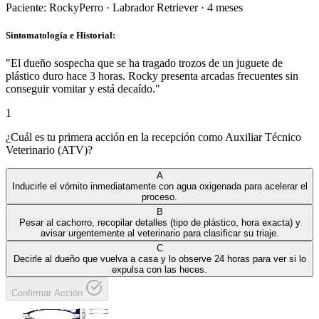
Paciente:
Rocky
Perro
·
Labrador Retriever
·
4 meses
Sintomatología e Historial:
"
El dueño sospecha que se ha tragado trozos de un juguete de
plástico duro hace 3 horas. Rocky presenta arcadas frecuentes sin
conseguir vomitar y está decaído.
"
1
¿Cuál es tu primera acción en la recepción como Auxiliar Técnico
Veterinario (ATV)?
A
Inducirle el vómito inmediatamente con agua oxigenada para acelerar el
proceso.
B
Pesar al cachorro, recopilar detalles (tipo de plástico, hora exacta) y
avisar urgentemente al veterinario para clasificar su triaje.
C
Decirle al dueño que vuelva a casa y lo observe 24 horas para ver si lo
expulsa con las heces.
Confirmar Acción