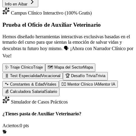
Info en
Aibar
Campus Clínico Interactivo (100% Gratis)
Prueba el Oficio de
Auxiliar Veterinario
Hemos diseñado herramientas interactivas exclusivas basadas en el
temario del curso para que sientas la emoción de salvar vidas y
descubras tu futuro hoy mismo.
🗣️ ¡Ahora con Narrador Clínico por
Voz!
🩺 Triaje Clínico
Triaje
🗺️ Mapa del Sector
Mapa
🧬 Test Especialidad
Vocacional
🏆 Desafío Trivia
Trivia
🐾 Constantes & Edad
Vitales
👨‍⚕️ Mentor Clínico IA
Mentor IA
💰 Calculadora Salarial
Salario
Simulador de Casos Prácticos
¿Tienes pasta de Auxiliar Veterinario?
Aciertos:
0
pts
🐕