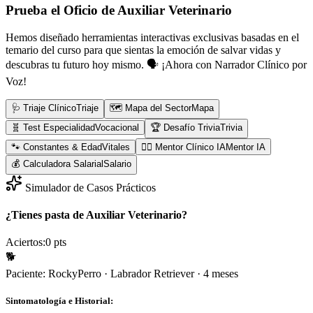
Prueba el Oficio de
Auxiliar Veterinario
Hemos diseñado herramientas interactivas exclusivas basadas en el
temario del curso para que sientas la emoción de salvar vidas y
descubras tu futuro hoy mismo.
🗣️ ¡Ahora con Narrador Clínico por
Voz!
🩺 Triaje Clínico
Triaje
🗺️ Mapa del Sector
Mapa
🧬 Test Especialidad
Vocacional
🏆 Desafío Trivia
Trivia
🐾 Constantes & Edad
Vitales
👨‍⚕️ Mentor Clínico IA
Mentor IA
💰 Calculadora Salarial
Salario
Simulador de Casos Prácticos
¿Tienes pasta de Auxiliar Veterinario?
Aciertos:
0
pts
🐕
Paciente:
Rocky
Perro
·
Labrador Retriever
·
4 meses
Sintomatología e Historial: