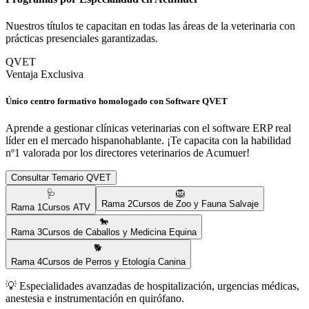
Nuestros títulos te capacitan en todas las áreas de la veterinaria con
prácticas presenciales garantizadas.
QVET
Ventaja Exclusiva
Único centro formativo homologado con Software QVET
Aprende a gestionar clínicas veterinarias con el software ERP real
líder en el mercado hispanohablante. ¡Te capacita con la habilidad
nº1 valorada por los directores veterinarios de
Acumuer
!
Consultar Temario QVET
🩺
🦁
Rama
2
Cursos de Zoo y Fauna Salvaje
Rama
1
Cursos ATV
🐎
Rama
3
Cursos de Caballos y Medicina Equina
🐕
Rama
4
Cursos de Perros y Etología Canina
💡
Especialidades avanzadas de hospitalización, urgencias médicas,
anestesia e instrumentación en quirófano.