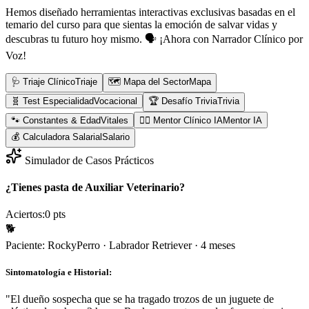
Hemos diseñado herramientas interactivas exclusivas basadas en el
temario del curso para que sientas la emoción de salvar vidas y
descubras tu futuro hoy mismo.
🗣️ ¡Ahora con Narrador Clínico por
Voz!
🩺 Triaje Clínico
Triaje
🗺️ Mapa del Sector
Mapa
🧬 Test Especialidad
Vocacional
🏆 Desafío Trivia
Trivia
🐾 Constantes & Edad
Vitales
👨‍⚕️ Mentor Clínico IA
Mentor IA
💰 Calculadora Salarial
Salario
Simulador de Casos Prácticos
¿Tienes pasta de Auxiliar Veterinario?
Aciertos:
0
pts
🐕
Paciente:
Rocky
Perro
·
Labrador Retriever
·
4 meses
Sintomatología e Historial:
"
El dueño sospecha que se ha tragado trozos de un juguete de